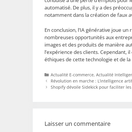
conduise à une perte d’emplois pour les
automatisé. De plus, il y a des préoccup
notamment dans la création de faux av
En conclusion, l’IA générative joue un
nombreuses opportunités aux entrepris
images et des produits de manière auto
l’expérience des clients. Cependant, i
éthiques de cette technologie et de l
Catégories
Actualité E-commerce
,
Actualité Intelligen
Révolution en marche : L’intelligence artif
Shopify dévoile Sidekick pour faciliter le
Laisser un commentaire