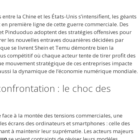
ntre la Chine et les États-Unis s’intensifient, les géants
t en première ligne de cette guerre commerciale. Des
t Pinduoduo adoptent des stratégies offensives pour
rer les nouvelles entraves douanières décidées par
que se livrent Shein et Temu démontre bien la
s compétitif où chaque acteur tente de tirer profit des
ue mouvement stratégique de ces entreprises impacte
 aussi la dynamique de l’économie numérique mondiale.
onfrontation : le choc des
e face à la montée des tensions commerciales, une
 les écrans des ordinateurs et smartphones : celle des
hant à maintenir leur suprématie. Les acteurs majeurs
duo
se voient contraints de réviser leurs modèles