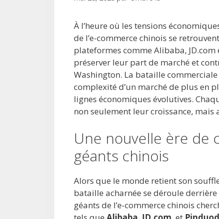
À l’heure où les tensions économiques e
de l’e-commerce chinois se retrouven
plateformes comme Alibaba, JD.com e
préserver leur part de marché et cont
Washington. La bataille commerciale 
complexité d’un marché de plus en plu
lignes économiques évolutives. Chaq
non seulement leur croissance, mais
Une nouvelle ère de c
géants chinois
Alors que le monde retient son souffl
bataille acharnée se déroule derrière
géants de l’e-commerce chinois cherc
tels que
Alibaba
,
JD.com
, et
Pinduo