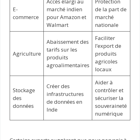
Accès élargi au
Protection
E-
marché indien
de la part de
commerce
pour Amazon et
marché
Walmart
nationale
Faciliter
Abaissement des
l’export de
tarifs sur les
Agriculture
produits
produits
agricoles
agroalimentaires
locaux
Aider à
Créer des
Stockage
contrôler et
infrastructures
des
sécuriser la
de données en
données
souveraineté
Inde
numérique